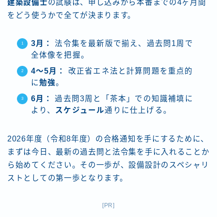
建築設備士
の試験は、申し込みから本番までの4ヶ月間
をどう使うかで全てが決まります。
3月：
法令集を最新版で揃え、過去問1周で
全体像を把握。
4〜5月：
改正省エネ法と計算問題を重点的
に
勉強
。
6月：
過去問3周と「茶本」での知識補填に
より、
スケジュール
通りに仕上げる。
2026年度（令和8年度）の合格通知を手にするために、
まずは今日、最新の過去問と法令集を手に入れることか
ら始めてください。その一歩が、設備設計のスペシャリ
ストとしての第一歩となります。
[PR]