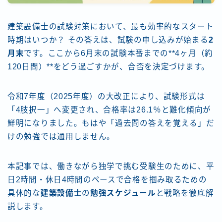
建築設備士の試験対策において、最も効率的なスタート
時期はいつか？ その答えは、試験の申し込みが始まる
2
月末
です。ここから6月末の試験本番までの**4ヶ月（約
120日間）**をどう過ごすかが、合否を決定づけます。
令和7年度（2025年度）の大改正により、試験形式は
「4肢択一」へ変更され、合格率は26.1％と難化傾向が
鮮明になりました。もはや「過去問の答えを覚える」だ
けの勉強では通用しません。
本記事では、働きながら独学で挑む受験生のために、平
日2時間・休日4時間のペースで合格を掴み取るための
具体的な
建築設備士
の
勉強スケジュール
と戦略を徹底解
説します。