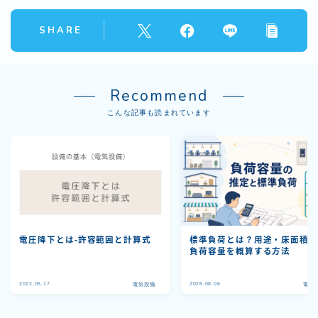
SHARE
Recommend
こんな記事も読まれています
電圧降下とは-許容範囲と計算式
標準負荷とは？用途・床面積
負荷容量を概算する方法
2022.05.17
2026.08.06
電気設備
電気